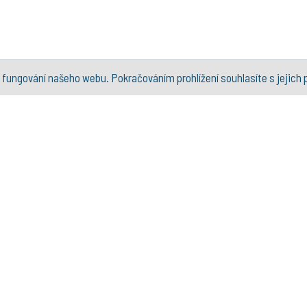
 fungování našeho webu. Pokračováním prohlížení souhlasíte s jejich 
OVÁKY